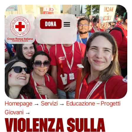
DONA
Homepage
→
Servizi
→
Educazione – Progetti
Giovani
→
VIOLENZA SULLA