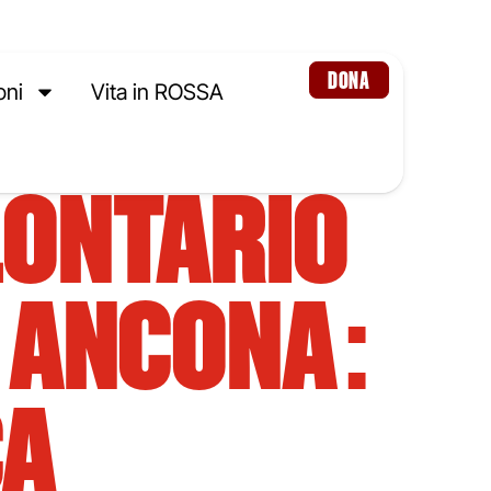
DONA
oni
Vita in ROSSA
LONTARIO
I ANCONA:
CA