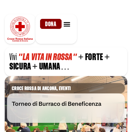
DONA
Vivi
"LA VITA IN ROSSA"
+
FORTE
+
SICURA
+
UMANA
…
CROCE ROSSA DI ANCONA
,
EVENTI
Torneo di Burraco di Beneficenza
VAI ALL'ARTICOLO