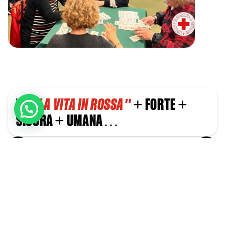
Vivi
"LA VITA IN ROSSA"
+
FORTE
+
SICURA
+
UMANA
…