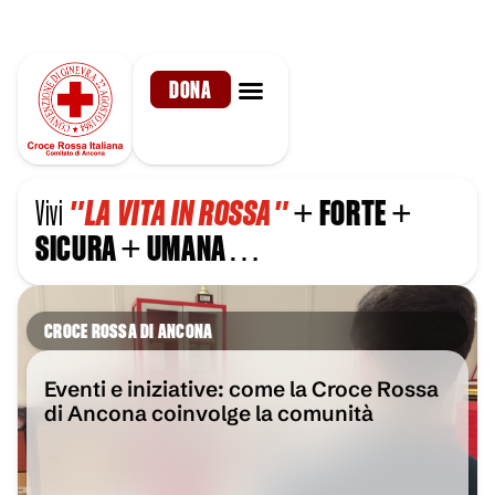
DONA
Vivi
"LA VITA IN ROSSA"
+
FORTE
+
SICURA
+
UMANA
…
CROCE ROSSA DI ANCONA
Eventi e iniziative: come la Croce Rossa
di Ancona coinvolge la comunità